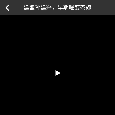
建盏孙建兴，早期曜变茶碗