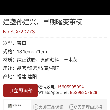
建盏孙建兴，早期曜变茶碗
No.SJX-20273
器型：束口
规格：13.1cm×7.1cm
材质：纯正铁胎，原矿釉料，草木灰
用途：品茗/馈赠/收藏/把玩
产地：福建·建阳
敬请致电:
15605995094
立即询价

WhatsApp/Line:
85298357928


大师正品保证
7天无理由退换