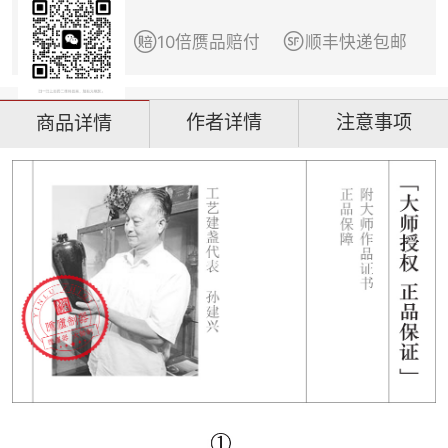


10倍赝品赔付
顺丰快递包邮
作者详情
注意事项
商品详情