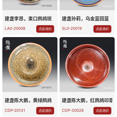
建盏李昂，束口鹧鸪斑
建盏孙莉，乌金蓝回蓝
LA0-20008
SL0-20019
点此询价
点此询价
建盏陈大鹏，黄绿鹧鸪
建盏陈大鹏，红鹧鸪印章
CDP-20131
CDP-30028
点此询价
点此询价