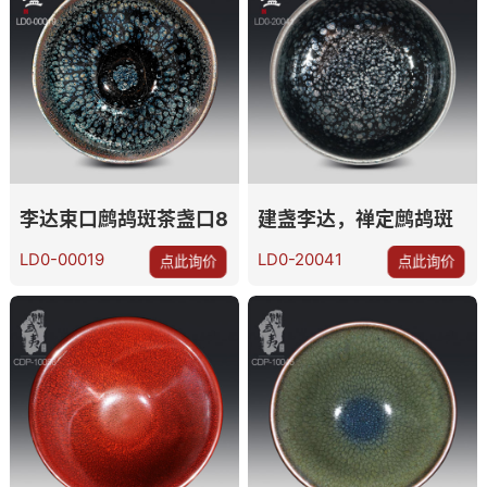
李达束口鹧鸪斑茶盏口8.1
建盏李达，禅定鹧鸪斑
LD0-00019
LD0-20041
点此询价
点此询价