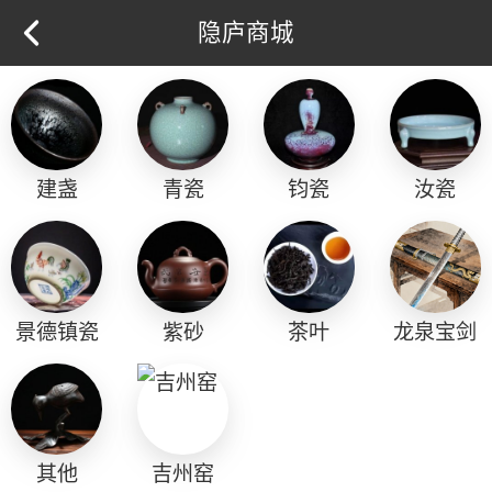
隐庐商城
建盏
青瓷
钧瓷
汝瓷
景德镇瓷
紫砂
茶叶
龙泉宝剑
其他
吉州窑