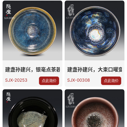
建盏孙建兴，银毫点茶器
建盏孙建兴，大束口曜变
SJX-20253
SJX-00308
点此询价
点此询价