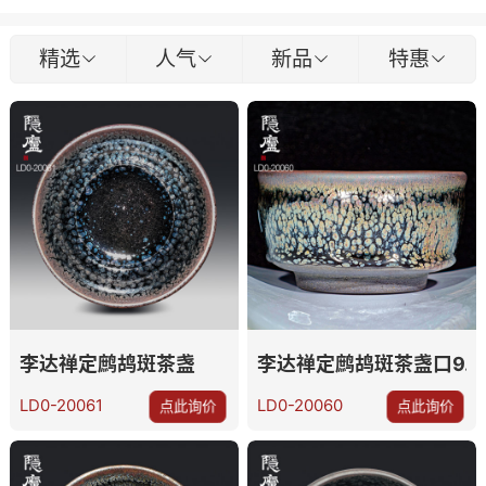
精选
人气
新品
特惠
李达禅定鹧鸪斑茶盏
李达禅定鹧鸪斑茶盏口9.4
LD0-20061
LD0-20060
点此询价
点此询价