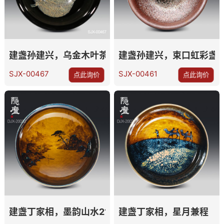
建盏孙建兴，乌金木叶茶盏
建盏孙建兴，束口虹彩盏
SJX-00467
SJX-00461
点此询价
点此询价
建盏丁家相，墨韵山水21口
建盏丁家相，星月兼程