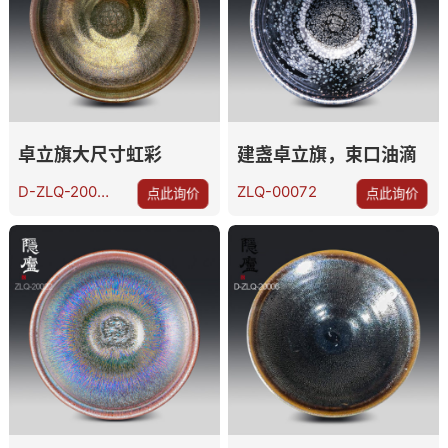
卓立旗大尺寸虹彩
建盏卓立旗，束口油滴
D-ZLQ-20009
ZLQ-00072
点此询价
点此询价