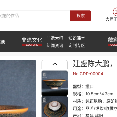
搜索
大师
非遗大师
知识课堂
其他
新闻资讯
定制专区
建盏陈大鹏，
No.CDP-00004
器型：撇口
规格：10.5cm*4.3cm
材质：纯正铁胎，原矿
用途：品茗/馈赠/收藏/
产地：福建·建阳