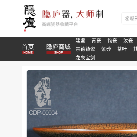
建盏
青瓷
钧瓷
汝瓷
景德镇瓷
紫砂
茶叶
龙泉宝剑