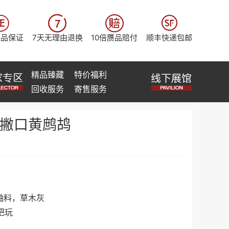




正品保证
7天无理由退换
10倍赝品赔付
顺丰快递包邮
精品臻藏
特价福利
回收服务
寄售服务
撇口黄鹧鸪
釉料，草木灰
把玩