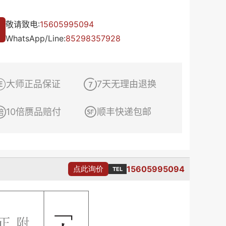
敬请致电:
15605995094
WhatsApp/Line:
85298357928


大师正品保证
7天无理由退换


10倍赝品赔付
顺丰快递包邮
15605995094
点此询价
TEL